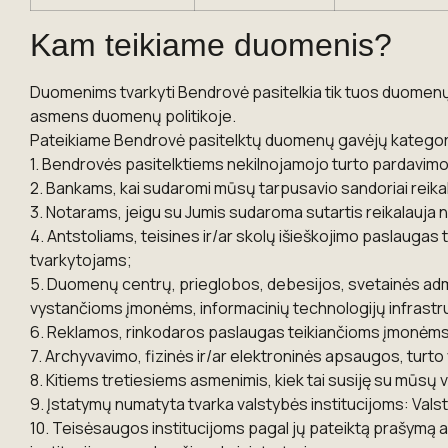
Kam teikiame duomenis?
Duomenims tvarkyti Bendrovė pasitelkia tik tuos duomenų 
asmens duomenų politikoje.
Pateikiame Bendrovė pasitelktų duomenų gavėjų kategori
1. Bendrovės pasitelktiems nekilnojamojo turto pardavim
2. Bankams, kai sudaromi mūsų tarpusavio sandoriai reika
3. Notarams, jeigu su Jumis sudaroma sutartis reikalauja 
4. Antstoliams, teisines ir/ar skolų išieškojimo paslauga
tvarkytojams;
5. Duomenų centrų, prieglobos, debesijos, svetainės admi
vystančioms įmonėms, informacinių technologijų infrast
6. Reklamos, rinkodaros paslaugas teikiančioms įmonėms
7. Archyvavimo, fizinės ir/ar elektroninės apsaugos, turt
8. Kitiems tretiesiems asmenimis, kiek tai susiję su mūsų 
9. Įstatymų numatyta tvarka valstybės institucijoms: Valsty
10. Teisėsaugos institucijoms pagal jų pateiktą prašymą ar