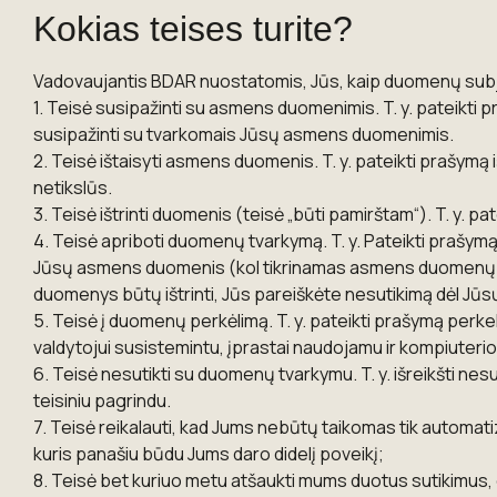
Kokias teises turite?
Vadovaujantis BDAR nuostatomis, Jūs, kaip duomenų subje
1. Teisė susipažinti su asmens duomenimis. T. y. pateikti
susipažinti su tvarkomais Jūsų asmens duomenimis.
2. Teisė ištaisyti asmens duomenis. T. y. pateikti prašy
netikslūs.
3. Teisė ištrinti duomenis (teisė „būti pamirštam“). T. y.
4. Teisė apriboti duomenų tvarkymą. T. y. Pateikti prašym
Jūsų asmens duomenis (kol tikrinamas asmens duomenų tik
duomenys būtų ištrinti, Jūs pareiškėte nesutikimą dėl Jū
5. Teisė į duomenų perkėlimą. T. y. pateikti prašymą per
valdytojui susistemintu, įprastai naudojamu ir kompiuteri
6. Teisė nesutikti su duomenų tvarkymu. T. y. išreikšti 
teisiniu pagrindu.
7. Teisė reikalauti, kad Jums nebūtų taikomas tik automat
kuris panašiu būdu Jums daro didelį poveikį;
8. Teisė bet kuriuo metu atšaukti mums duotus sutikimus,