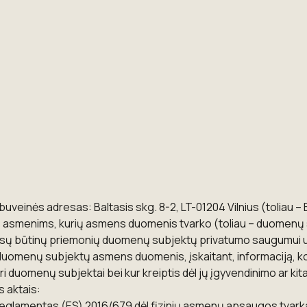
uveinės adresas: Baltasis skg. 8-2, LT-01204 Vilnius (tolia
asmenims, kurių asmens duomenis tvarko (toliau – duomenų subje
sų būtinų priemonių duomenų subjektų privatumo saugumui užt
uomenų subjektų asmens duomenis, įskaitant, informaciją, kok
turi duomenų subjektai bei kur kreiptis dėl jų įgyvendinimo ar 
s aktais:
 reglamentas (ES) 2016/679 dėl fizinių asmenų apsaugos tvark