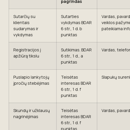
pagrindas
Sutarčių su
Sutarties
Vardas, pavard
klientais
vykdymas BDAR
veiklos pažymė
sudarymas ir
6 str., 1 d. b
pateikiama inf
vykdymas
punktas
Registracijos į
Sutikimas. BDAR
Vardas, telefo
apžiūrą tikslu
6 str., 1 d., a
punktas
Puslapio lankytojų
Teisėtas
Slapukų surenk
įpročių stebėjimas
interesas BDAR
6 str., 1 d. f
punktas
Skundų ir užklausų
Teisėtas
Vardas, pavard
nagrinėjimas
interesas BDAR
6 str., 1 d. f
punktas