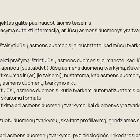
ktas galite pasinaudoti šiomis teisėmis:
 prašymą suteikti informaciją, ar Jūsų asmens duomenys yra tva
mą ištaisyti Jūsų asmens duomenis jei nustatote, kad mūsų tva
 pateikti prašymą ištrinti Jūsų asmens duomenis jei manote, kad
ą apriboti (sustabdyti) Jūsų asmens duomenų tvarkymą, išskyrus
slumas ir (ar) jie taisomi), nustatoma, kad asmens duomenys 
sų asmens duomenų tvarkymo ir kt.
kelti Jūsų asmens duomenis, kurie tvarkomi automatizuotomis 
o skaitomu formatu.
nesutikimą dėl asmens duomenų tvarkymo, kai duomenys yra tvar
izuotu duomenų tvarkymu, įskaitant profiliavimą, grindžiamas 
 dėl asmens duomenų tvarkymo, pvz. tiesioginės rinkodaros pr