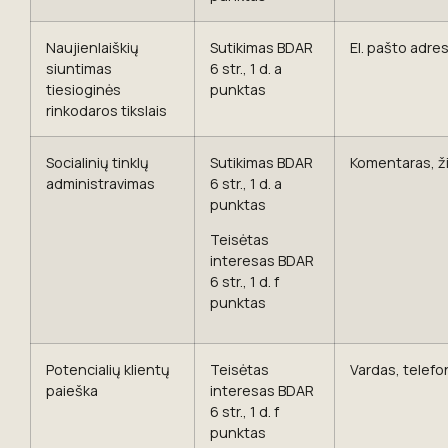
Naujienlaiškių
Sutikimas BDAR
El. pašto adre
siuntimas
6 str., 1 d. a
tiesioginės
punktas
rinkodaros tikslais
Socialinių tinklų
Sutikimas BDAR
Komentaras, ži
administravimas
6 str., 1 d. a
punktas
Teisėtas
interesas BDAR
6 str., 1 d. f
punktas
Potencialių klientų
Teisėtas
Vardas, telefo
paieška
interesas BDAR
6 str., 1 d. f
punktas