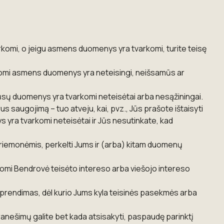
rkomi, o jeigu asmens duomenys yra tvarkomi, turite teisę
rkomi asmens duomenys yra neteisingi, neišsamūs ar
 Jūsų duomenys yra tvarkomi neteisėtai arba nesąžiningai.
 saugojimą – tuo atveju, kai, pvz., Jūs prašote ištaisyti
yra tvarkomi neteisėtai ir Jūs nesutinkate, kad
priemonėmis, perkelti Jums ir (arba) kitam duomenų
komi Bendrovė teisėto intereso arba viešojo intereso
sprendimas, dėl kurio Jums kyla teisinės pasekmės arba
anešimų galite bet kada atsisakyti, paspaudę parinktį