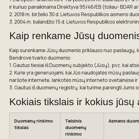
ir kuriuo panaikinama Direktyva 95/46/EB (toliau- BDAR 
2. 2018 m. birželio 30 d. Lietuvos Respublikos asmens duo
3. 2004 m. balandžio 15 d. Lietuvos Respublikos elektronini
Kaip renkame Jūsų duomeni
Kaip surenkame Jūsų duomenis priklauso nuo paslaugų, 
Bendrovė tvarko duomenis:
1. Gautus tiesiai iš Duomenų subjekto (Jūsų), pvz. kai at
2. Kurie yra generuojami, kai Jūs naudojatės mūsų paslaugo
naršote internete, lankotės mūsų interneto svetainėse ir 
3. Gautus iš duomenų registrų, kai turime parengti Jums su
Kokiais tikslais ir kokius j
Duomenų rinkimo
Teisinis
Asmens duome
tikslas
duomenų
rinkimo