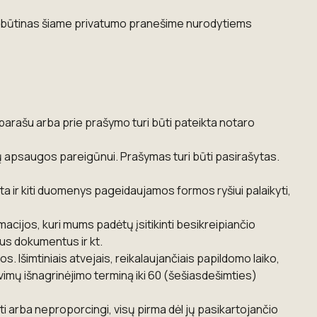
ir būtinas šiame privatumo pranešime nurodytiems
. parašu arba prie prašymo turi būti pateikta notaro
nų apsaugos pareigūnui. Prašymas turi būti pasirašytas.
a ir kiti duomenys pageidaujamos formos ryšiui palaikyti,
acijos, kuri mums padėtų įsitikinti besikreipiančio
us dokumentus ir kt.
Išimtiniais atvejais, reikalaujančiais papildomo laiko,
imų išnagrinėjimo terminą iki 60 (šešiasdešimties)
i arba neproporcingi, visų pirma dėl jų pasikartojančio