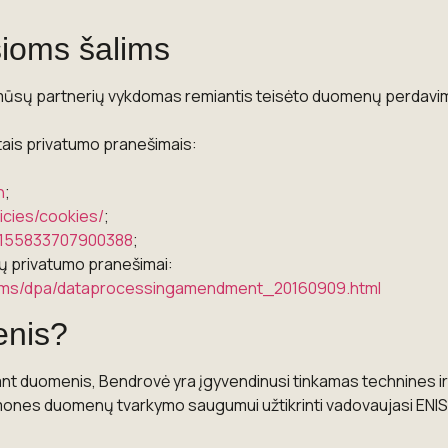
ioms šalims
s mūsų partnerių vykdomas remiantis teisėto duomenų perda
ais privatumo pranešimais:
n
;
licies/cookies/
;
m/155833707900388
;
jų privatumo pranešimai:
erms/dpa/dataprocessingamendment_20160909.html
enis?
rkant duomenis, Bendrovė yra įgyvendinusi tinkamas technines 
mones duomenų tvarkymo saugumui užtikrinti vadovaujasi ENIS