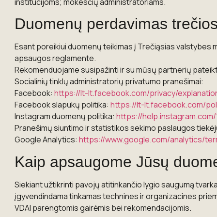
institucijoms; mokesčių administratoriams.
Duomenų perdavimas trečios
Esant poreikiui duomenų teikimas į Trečiąsias valstybe
apsaugos reglamente.
Rekomenduojame susipažinti ir su mūsų partnerių pateikt
Socialinių tinklų administratorių privatumo pranešimai:
Facebook:
https://lt-lt.facebook.com/privacy/explanatio
Facebook slapukų politika:
https://lt-lt.facebook.com/po
Instagram duomenų politika:
https://help.instagram.co
Pranešimų siuntimo ir statistikos sekimo paslaugos tiekė
Google Analytics:
https://www.google.com/analytics/t
Kaip apsaugome Jūsų duom
Siekiant užtikrinti pavojų atitinkančio lygio saugumą tva
įgyvendindama tinkamas technines ir organizacines prie
VDAI parengtomis gairėmis bei rekomendacijomis.