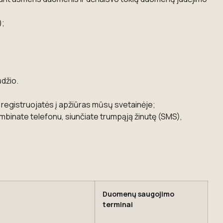
);
džio.
 registruojatės į apžiūras mūsų svetainėje;
ambinate telefonu, siunčiate trumpąją žinutę (SMS),
Duomenų saugojimo
terminai