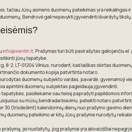
enis, tačiau Jūsų asmens duomenų pateikimas yra reikalingas 
duomenų, Bendrovė gali nepavykti įgyvendinti išvardytų tikslų.
teisėmis?
su
info@wentin.lt
. Prašymas turi būti pasirašytas galiojančiu el
itikinti jūsų tapatybe.
kg. 8-2, LT-01204 Vilnius, nurodant, kad laiškas skirtas duome
rtinančio dokumento kopija patvirtinta notaro.
i nurodytas duomenų subjekto vardas, pavardė, gyvenamoji viet
kokia apimtimi duomenų subjektas pageidauja įgyvendinti.
to tapatybės, pasiliekame sau teisę paprašyti papildomos inform
sijusius su mūsų bendradarbiavimu, pateikti notaro patvirtint
30 (trisdešimt) kalendorinių dienų nuo prašymo gavimo dienos. 
omų duomenų pateikimo ar kitų Jūsų prašyme nurodytų reikalav
prašymą, jei nustatytų, jog prašymai yra akivaizdžiai nepagrįst