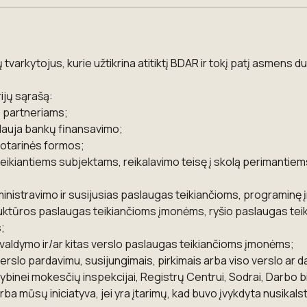
tvarkytojus, kurie užtikrina atitiktį BDAR ir tokį patį asmen
jų sąrašą:
o partneriams;
lauja bankų finansavimo;
notarinės formos;
s teikiantiems subjektams, reikalavimo teisę į skolą perimant
nistravimo ir susijusias paslaugas teikiančioms, programinę į
ruktūros paslaugas teikiančioms įmonėms, ryšio paslaugas te
;
o valdymo ir/ar kitas verslo paslaugas teikiančioms įmonėms;
verslo pardavimu, susijungimais, pirkimais arba viso verslo ar 
binei mokesčių inspekcijai, Registrų Centrui, Sodrai, Darbo birž
ba mūsų iniciatyva, jei yra įtarimų, kad buvo įvykdyta nusikals