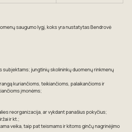
s duomenų saugumo lygį, koks yra nustatytas Bendrovė
iems subjektams; jungtinių skolininkų duomenų rinkmenų
rangą kuriančioms, teikiančioms, palaikančioms ir
ikiančioms įmonėms;
dalies reorganizacija, ar vykdant panašius pokyčius;
ai ir kt.;
tama veika, taip pat teismams ir kitoms ginčų nagrinėjimo