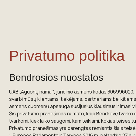
Privatumo politika
Bendrosios nuostatos
UAB „Aguonų namai“, juridinio asmens kodas 306996020, b
svarbi mūsų klientams, tiekėjams, partneriams bei kitiems 
asmens duomenų apsauga susijusius klausimus ir imasi vi
Šis privatumo pranešimas numato, kaip Bendrovė tvarko d
tvarkomi, kiek laiko saugomi, kam teikiami, kokias teises 
Privatumo pranešimas yra parengtas remiantis šiais teisė
1. Europos Parlamento ir Tarybos 2016 m. balandžio 27 d.