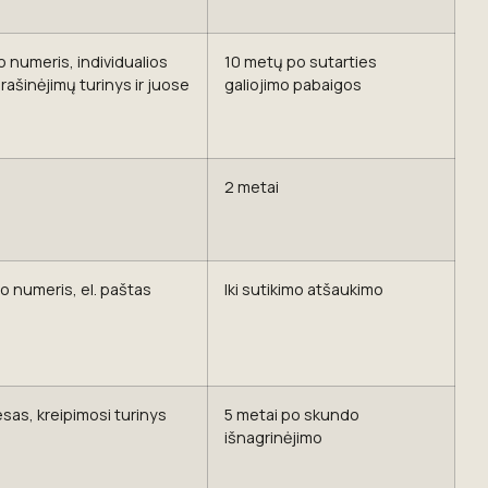
 numeris, individualios
10 metų po sutarties
ašinėjimų turinys ir juose
galiojimo pabaigos
2 metai
o numeris, el. paštas
Iki sutikimo atšaukimo
sas, kreipimosi turinys
5 metai po skundo
išnagrinėjimo