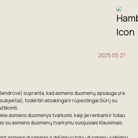
2025 05 27
u – Bendrovė) supranta, kad asmens duomenų apsauga yra
ktai), todėl itin atsakingai ir rūpestingai žiūri į su
ikrinti.
ie asmens duomenys tvarkomi, kaip jie renkami ir toliau
kitais su asmens duomenų tvarkymu susijusiais klausimais.
ant asmens duomenis ir dėl laisvo tokių duomenų judėjimo