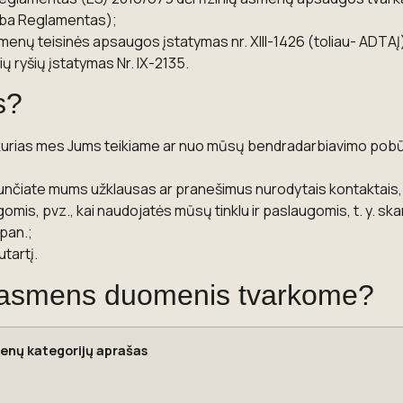
arba Reglamentas);
menų teisinės apsaugos įstatymas nr. XIII-1426 (toliau- ADTAĮ
ų ryšių įstatymas Nr. IX-2135.
s?
kurias mes Jums teikiame ar nuo mūsų bendradarbiavimo pobū
siunčiate mums užklausas ar pranešimus nurodytais kontaktais,
mis, pvz., kai naudojatės mūsų tinklu ir paslaugomis, t. y. sk
pan.;
tartį.
ūsų asmens duomenis tvarkome?
nų kategorijų aprašas