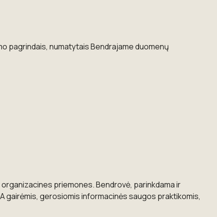
vimo pagrindais, numatytais Bendrajame duomenų
ir organizacines priemones. Bendrovė, parinkdama ir
A gairėmis, gerosiomis informacinės saugos praktikomis,