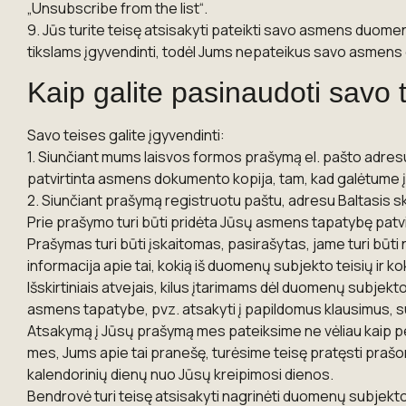
„Unsubscribe from the list“.
9. Jūs turite teisę atsisakyti pateikti savo asmens duom
tikslams įgyvendinti, todėl Jums nepateikus savo asmens 
Kaip galite pasinaudoti savo 
Savo teises galite įgyvendinti:
1. Siunčiant mums laisvos formos prašymą el. pašto adre
patvirtinta asmens dokumento kopija, tam, kad galėtume įs
2. Siunčiant prašymą registruotu paštu, adresu Baltasis s
Prie prašymo turi būti pridėta Jūsų asmens tapatybę patvi
Prašymas turi būti įskaitomas, pasirašytas, jame turi būt
informacija apie tai, kokią iš duomenų subjekto teisių ir 
Išskirtiniais atvejais, kilus įtarimams dėl duomenų subjek
asmens tapatybe, pvz. atsakyti į papildomus klausimus, su
Atsakymą į Jūsų prašymą mes pateiksime ne vėliau kaip per 
mes, Jums apie tai pranešę, turėsime teisę pratęsti praš
kalendorinių dienų nuo Jūsų kreipimosi dienos.
Bendrovė turi teisę atsisakyti nagrinėti duomenų subjekto 