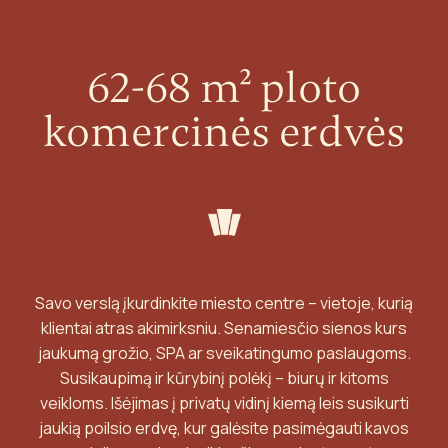
62-68 m² ploto
komercinės erdvės
Savo verslą įkurdinkite miesto centre – vietoje, kurią
klientai atras akimirksniu. Senamiesčio sienos kurs
jaukumą grožio, SPA ar sveikatingumo paslaugoms.
Susikaupimą ir kūrybinį polėkį – biurų ir kitoms
veikloms. Išėjimas į privatų vidinį kiemą leis susikurti
jaukią poilsio erdvę, kur galėsite pasimėgauti kavos