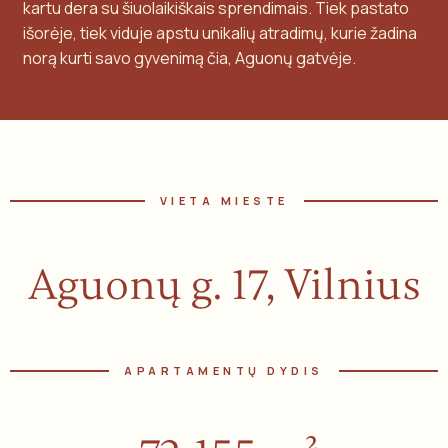
kartu dera su šiuolaikiškais sprendimais. Tiek pastato
išorėje, tiek viduje apstu unikalių atradimų, kurie žadina
norą kurti savo gyvenimą čia, Aguonų gatvėje.
VIETA MIESTE
Aguonų g. 17, Vilnius
APARTAMENTŲ DYDIS