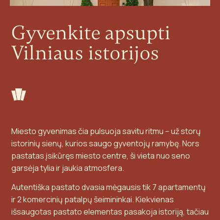
Gyvenkite apsupti
Vilniaus istorijos
Miesto gyvenimas čia pulsuoja savitu ritmu – už storų
istorinių sienų, kurios saugo gyventojų ramybę. Nors
pastatas įsikūręs miesto centre, ši vieta nuo seno
garsėja tylia ir jaukia atmosfera.
Autentiška pastato dvasia mėgausis tik 7 apartamentų
ir 2 komercinių patalpų šeimininkai. Kiekvienas
išsaugotas pastato elementas pasakoja istoriją, tačiau