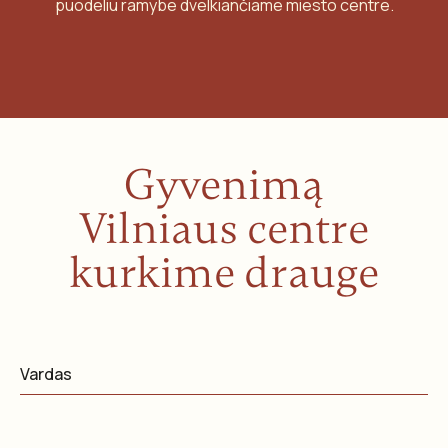
puodeliu ramybe dvelkiančiame miesto centre.
Gyvenimą
Vilniaus centre
kurkime drauge